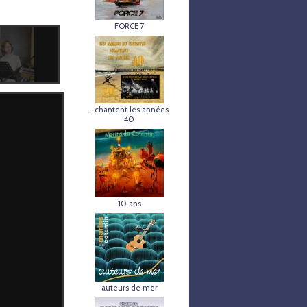
FORCE 7
..chantent les années
40
10 ans
auteurs de mer