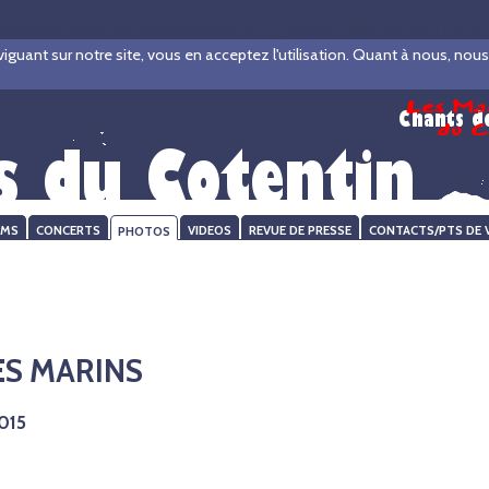
d4291b4258927811d997ba5f9b9e17e, O_RDWR) failed: No such file or di
ant sur notre site, vous en acceptez l'utilisation. Quant à nous, nous ve
UMS
CONCERTS
PHOTOS
VIDEOS
REVUE DE PRESSE
CONTACTS/PTS DE 
ES MARINS
015