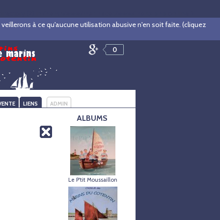
rectory (2) in
/home/www/marinscot/www/index.php
on line
2
illerons à ce qu'aucune utilisation abusive n'en soit faite. (cliquez
0
VENTE
LIENS
ADMIN
ALBUMS
Le P'tit Moussaillon