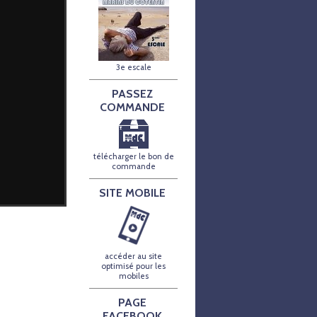
3e escale
PASSEZ
COMMANDE
télécharger le bon de
commande
SITE MOBILE
accéder au site
optimisé pour les
mobiles
PAGE
FACEBOOK