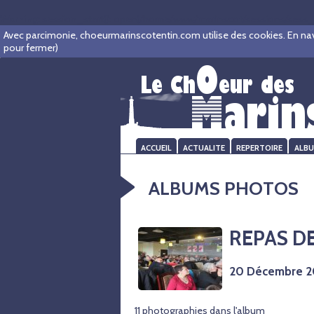
Warning
: session_start(): open(/home/www/marinscot/sessions/sess_a
Avec parcimonie, choeurmarinscotentin.com utilise des cookies. En navigu
pour fermer)
ACCUEIL
ACTUALITE
REPERTOIRE
ALB
ALBUMS PHOTOS
REPAS D
20 Décembre 2
11 photographies dans l'album