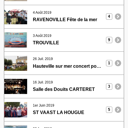
4 Août 2019
4
RAVENOVILLE Fête de la mer
3 Août 2019
9
TROUVILLE
26 Juil. 2019
1
Hauteville sur mer concert pour la snsm
16 Juil. 2019
3
Salle des Douits CARTERET
1er Juin 2019
5
ST VAAST LA HOUGUE