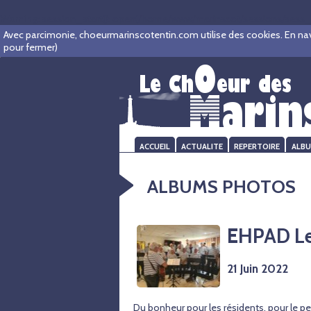
Warning
: session_start(): open(/home/www/marinscot/sessions/sess_
Avec parcimonie, choeurmarinscotentin.com utilise des cookies. En navigu
pour fermer)
ACCUEIL
ACTUALITE
REPERTOIRE
ALB
ALBUMS PHOTOS
EHPAD Le
21 Juin 2022
Du bonheur pour les résidents, pour le p