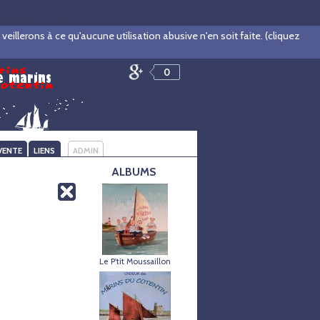
irectory (2) in
/home/www/marinscot/www/index.php
on line
2
illerons à ce qu'aucune utilisation abusive n'en soit faite. (cliquez
0
VENTE
LIENS
ADMIN
ALBUMS
Le P'tit Moussaillon