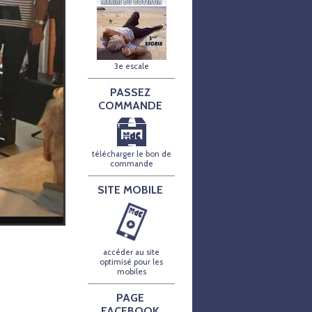
3e escale
PASSEZ
COMMANDE
télécharger le bon de
commande
SITE MOBILE
accéder au site
optimisé pour les
mobiles
PAGE
FACEBOOK