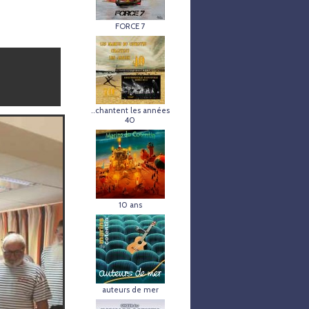
FORCE 7
..chantent les années
40
10 ans
auteurs de mer