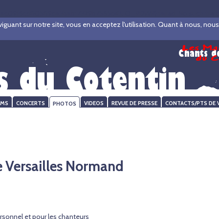
ac09f6cd80589da3babf7329b7565c43, O_RDWR) failed: No such file or d
ant sur notre site, vous en acceptez l'utilisation. Quant à nous, nous ve
UMS
CONCERTS
PHOTOS
VIDEOS
REVUE DE PRESSE
CONTACTS/PTS DE 
 Versailles Normand
ersonnel et pour les chanteurs