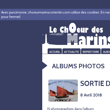
Warning
: session_start(): open(/home/www/marinscot/sessions/sess_8
Avec parcimonie, choeurmarinscotentin.com utilise des cookies. En navigu
pour fermer)
ACCUEIL
ACTUALITE
REPERTOIRE
ALB
ALBUMS PHOTOS
SORTIE 
8 Avril 2018
15 photographies dans l'album