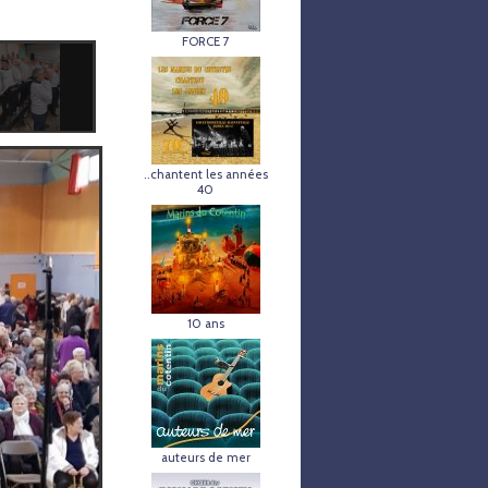
FORCE 7
..chantent les années
40
10 ans
auteurs de mer