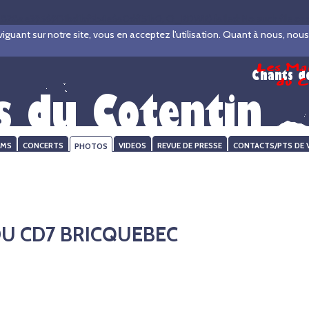
28ae39569131bd1bf5b4e6a0df151b0, O_RDWR) failed: No such file or dir
ant sur notre site, vous en acceptez l'utilisation. Quant à nous, nous ve
UMS
CONCERTS
PHOTOS
VIDEOS
REVUE DE PRESSE
CONTACTS/PTS DE 
DU CD7 BRICQUEBEC