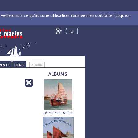
ectory (2) in
/home/www/marinscot/www/index.php
on line
2
illerons à ce qu'aucune utilisation abusive n'en soit faite. (cliquez
0
VENTE
LIENS
ADMIN
ALBUMS
Le P'tit Moussaillon