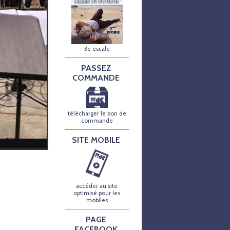
3e escale
PASSEZ
COMMANDE
télécharger le bon de
commande
SITE MOBILE
accéder au site
optimisé pour les
mobiles
PAGE
FACEBOOK