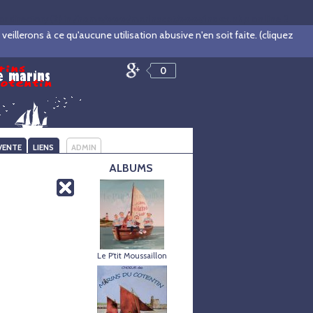
directory (2) in
/home/www/marinscot/www/index.php
on line
2
illerons à ce qu'aucune utilisation abusive n'en soit faite. (cliquez
0
VENTE
LIENS
ADMIN
ALBUMS
Le P'tit Moussaillon