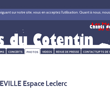
ea4d3425d8ec99c04de8b08f14483b55, O_RDWR) failed: No such file or 
ant sur notre site, vous en acceptez l'utilisation. Quant à nous, nous ve
UMS
CONCERTS
PHOTOS
VIDEOS
REVUE DE PRESSE
CONTACTS/PTS DE 
ILLE Espace Leclerc