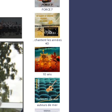
FORCE 7
..chantent les années
40
10 ans
auteurs de mer