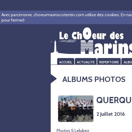
Warning
: session_start(): open(/home/www/marinscot/sessions/sess_
Avec parcimonie, choeurmarinscotentin.com utilise des cookies. En navigu
pour fermer)
ACCUEIL
ACTUALITE
REPERTOIRE
ALB
ALBUMS PHOTOS
QUERQUEV
2 Juillet 2016
Photos S Lelubez