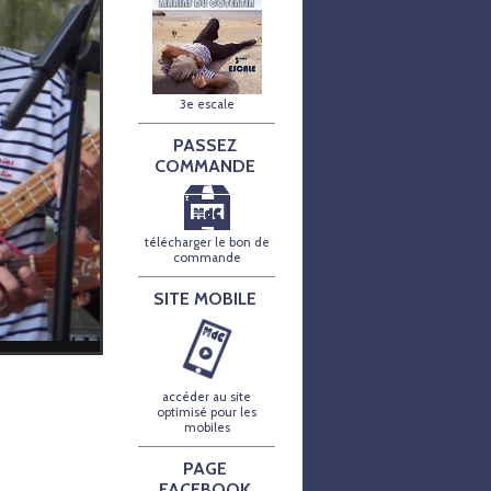
3e escale
PASSEZ
COMMANDE
télécharger le bon de
commande
SITE MOBILE
accéder au site
optimisé pour les
mobiles
PAGE
FACEBOOK