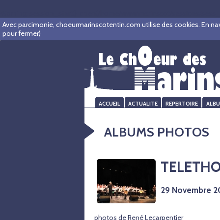
Warning
: session_start(): open(/home/www/marinscot/sessions/sess_
Avec parcimonie, choeurmarinscotentin.com utilise des cookies. En navigu
pour fermer)
ACCUEIL
ACTUALITE
REPERTOIRE
ALB
ALBUMS PHOTOS
TELETHO
29 Novembre 2
photos de René Lecarpentier