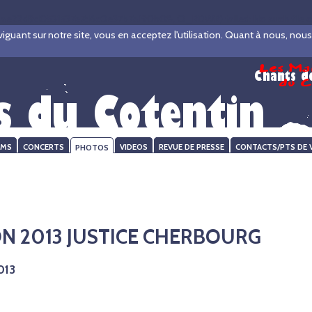
ae22d9d0531537e7d6c0e37b7a190b08, O_RDWR) failed: No such file or d
ant sur notre site, vous en acceptez l'utilisation. Quant à nous, nous ve
UMS
CONCERTS
PHOTOS
VIDEOS
REVUE DE PRESSE
CONTACTS/PTS DE 
N 2013 JUSTICE CHERBOURG
013