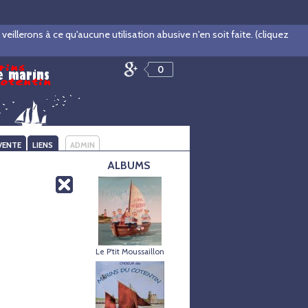
irectory (2) in
/home/www/marinscot/www/index.php
on line
2
illerons à ce qu'aucune utilisation abusive n'en soit faite. (cliquez
0
VENTE
LIENS
ADMIN
ALBUMS
Le P'tit Moussaillon