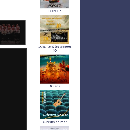
FORCE 7
..chantent les années
40
10 ans
auteurs de mer