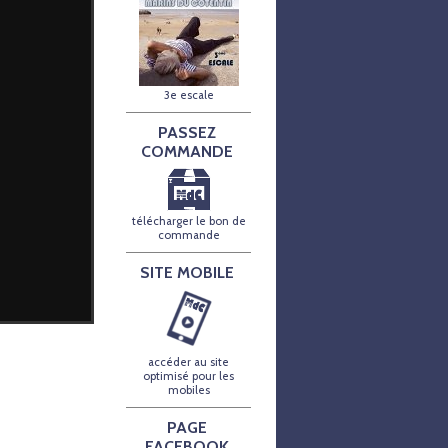
3e escale
PASSEZ
COMMANDE
télécharger le bon de
commande
SITE MOBILE
accéder au site
optimisé pour les
mobiles
PAGE
FACEBOOK