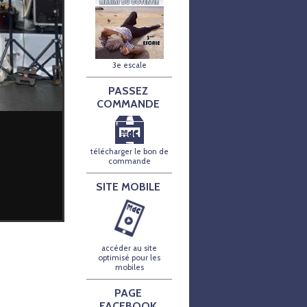
3e escale
PASSEZ
COMMANDE
télécharger le bon de
commande
SITE MOBILE
accéder au site
optimisé pour les
mobiles
PAGE
FACEBOOK