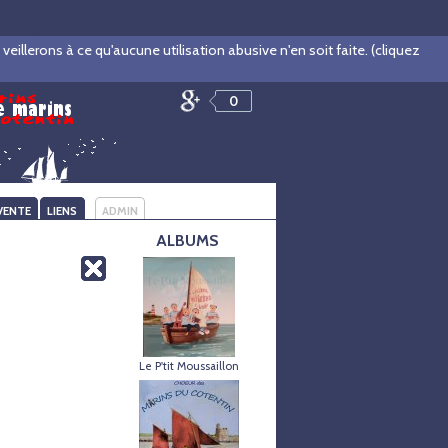
ctory (2) in
/home/www/marinscot/www/index.php
on line
2
illerons à ce qu'aucune utilisation abusive n'en soit faite. (cliquez
0
VENTE
LIENS
ADMIN
ALBUMS
Le P'tit Moussaillon