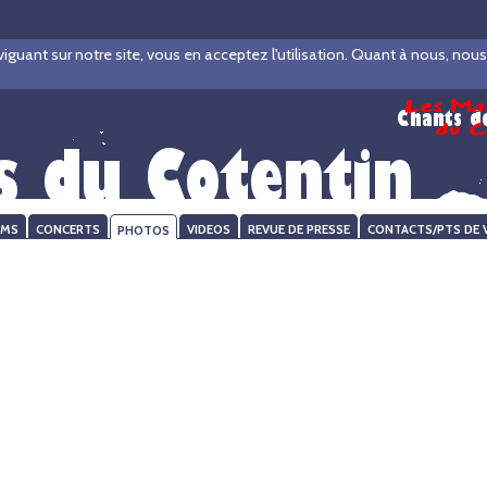
69baf5fb224553be5154cd9ff117b7, O_RDWR) failed: No such file or dire
ant sur notre site, vous en acceptez l'utilisation. Quant à nous, nous ve
UMS
CONCERTS
PHOTOS
VIDEOS
REVUE DE PRESSE
CONTACTS/PTS DE 