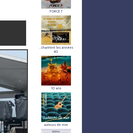
FORCE 7
..chantent les années
40
10 ans
auteurs de mer