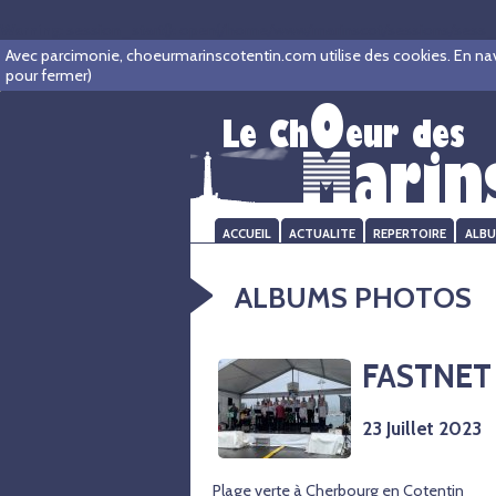
Warning
: session_start(): open(/home/www/marinscot/sessions/sess_f8
Avec parcimonie, choeurmarinscotentin.com utilise des cookies. En navigu
pour fermer)
ACCUEIL
ACTUALITE
REPERTOIRE
ALB
ALBUMS PHOTOS
FASTNET
23 Juillet 2023
Plage verte à Cherbourg en Cotentin