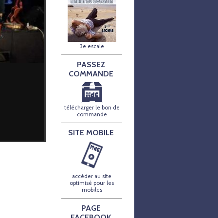
3e escale
PASSEZ
COMMANDE
télécharger le bon de
commande
SITE MOBILE
accéder au site
optimisé pour les
mobiles
PAGE
FACEBOOK