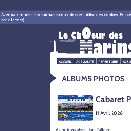
Warning
: session_start(): open(/home/www/marinscot/sessions/sess_
Avec parcimonie, choeurmarinscotentin.com utilise des cookies. En navigu
pour fermer)
ACCUEIL
ACTUALITE
REPERTOIRE
ALB
ALBUMS PHOTOS
Cabaret P
11 Avril 2026
6 photographies dans l'album