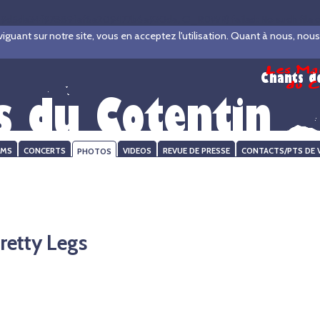
9d5de34f97889fef6e209477b6e930da, O_RDWR) failed: No such file or d
ant sur notre site, vous en acceptez l'utilisation. Quant à nous, nous ve
UMS
CONCERTS
PHOTOS
VIDEOS
REVUE DE PRESSE
CONTACTS/PTS DE 
retty Legs