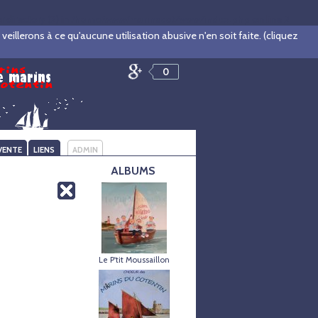
irectory (2) in
/home/www/marinscot/www/index.php
on line
2
illerons à ce qu'aucune utilisation abusive n'en soit faite. (cliquez
0
VENTE
LIENS
ADMIN
ALBUMS
Le P'tit Moussaillon