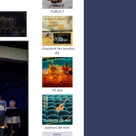
FORCE 7
..chantent les années
40
10 ans
auteurs de mer