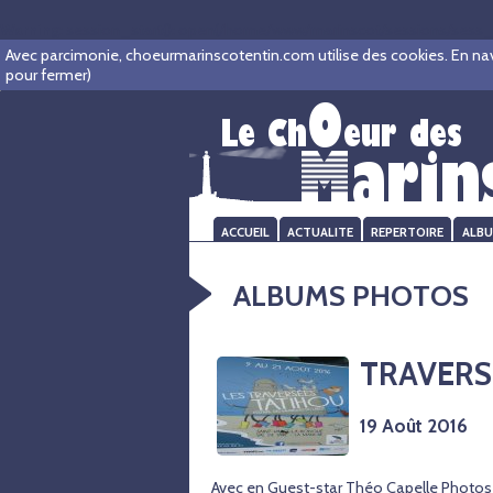
Warning
: session_start(): open(/home/www/marinscot/sessions/sess_
Avec parcimonie, choeurmarinscotentin.com utilise des cookies. En navigu
pour fermer)
ACCUEIL
ACTUALITE
REPERTOIRE
ALB
ALBUMS PHOTOS
TRAVERS
19 Août 2016
Avec en Guest-star Théo Capelle Photos