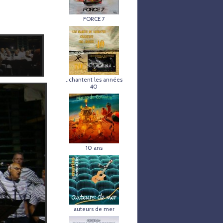
FORCE 7
..chantent les années
40
10 ans
auteurs de mer