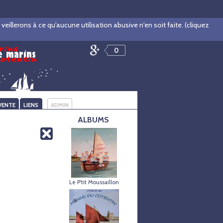
irectory (2) in
/home/www/marinscot/www/index.php
on line
2
illerons à ce qu'aucune utilisation abusive n'en soit faite. (cliquez
0
VENTE
LIENS
ADMIN
ALBUMS
Le P'tit Moussaillon