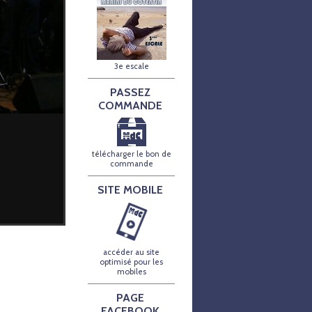
3e escale
PASSEZ
COMMANDE
télécharger le bon de
commande
SITE MOBILE
accéder au site
optimisé pour les
mobiles
PAGE
FACEBOOK