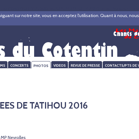
be3918a87909f912b508fed207b24372, O_RDWR) failed: No such file or d
ant sur notre site, vous en acceptez l'utilisation. Quant à nous, nous ve
UMS
CONCERTS
PHOTOS
VIDEOS
REVUE DE PRESSE
CONTACTS/PTS DE 
EES DE TATIHOU 2016
 MP Neyrolles